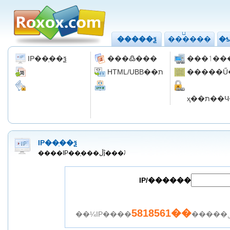
�����ѯ
���ֹ���
�
IP��ַ��ѯ
���߷���
���ٲ�
HTML/UBB��ת
�����Ű
����ת������
JS����/����
UTF8ת������
URL16���Ƽ
ҳ��ת�
JS/HTML����ѹ��
ASCII����������
��ɫ����ѡ����
IP��ַ��ѯ
����IP��ַ���ڵĵ���λ��
IP/������
5818561��
��¼IP����